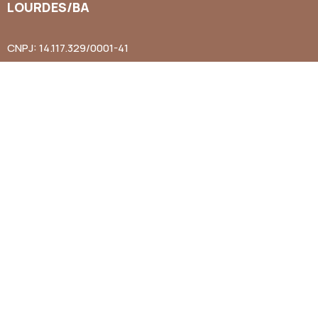
LOURDES/BA
CNPJ: 14.117.329/0001-41
Endereço: Rua Abílio Dias S/N, Centro, Campo Alegre de Lourd
Horário de Funcionamento: Segunda a Sexta-feira das 8h às 1