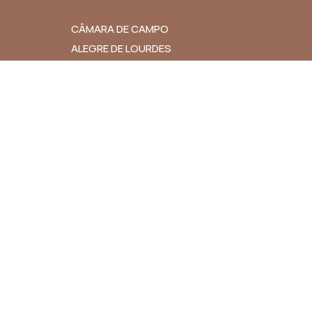
CÂMARA DE CAMPO
ALEGRE DE LOURDES
GOVERNO DA BAHIA
CIA
TCM-BA
L
TJ-BA
MP-BA