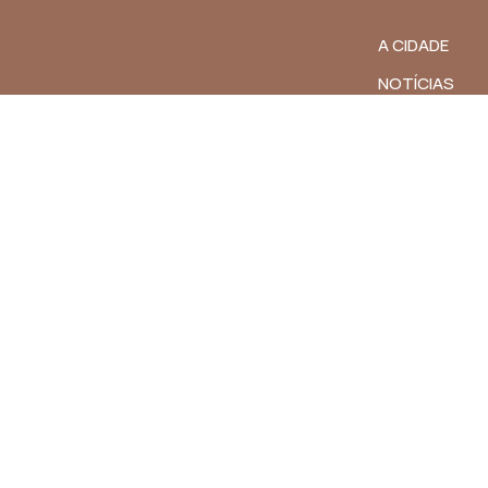
A CIDADE
NOTÍCIAS
es/BA
TRANSPARÊN
DIÁRIO OFICIA
4h
MAPA DO SITE