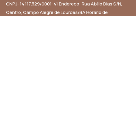
CNPJ: 14.117.329/0001-41 Endereço: Rua Abílio Dias S/N,
Centro, Campo Alegre de Lourdes/BA Horário de
Funcionamento: Segunda a Sexta-feira das 8h às 14h
Email: contato@campoalegredelourdes.ba.gov.br
Institucional
A CIDADE
NOTÍCIAS
TRANSPARÊNCIA
DIÁRIO OFICIAL
MAPA DO SITE
Links Úteis