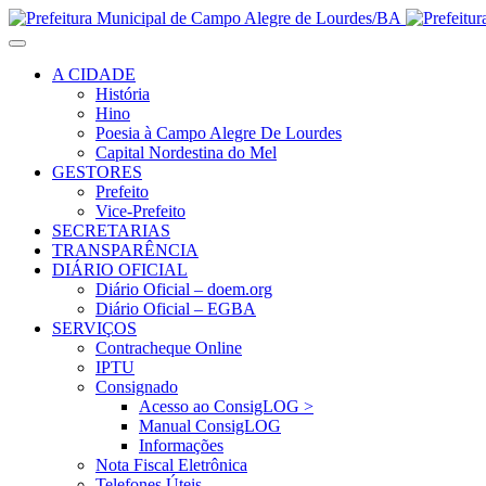
A CIDADE
História
Hino
Poesia à Campo Alegre De Lourdes
Capital Nordestina do Mel
GESTORES
Prefeito
Vice-Prefeito
SECRETARIAS
TRANSPARÊNCIA
DIÁRIO OFICIAL
Diário Oficial – doem.org
Diário Oficial – EGBA
SERVIÇOS
Contracheque Online
IPTU
Consignado
Acesso ao ConsigLOG >
Manual ConsigLOG
Informações
Nota Fiscal Eletrônica
Telefones Úteis