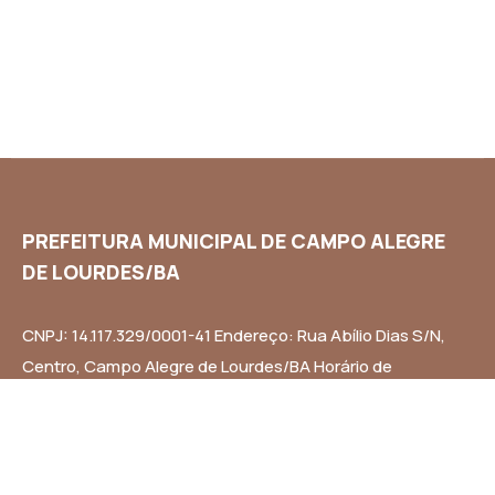
PREFEITURA MUNICIPAL DE CAMPO ALEGRE
DE LOURDES/BA
CNPJ: 14.117.329/0001-41 Endereço: Rua Abílio Dias S/N,
Centro, Campo Alegre de Lourdes/BA Horário de
Funcionamento: Segunda a Sexta-feira das 8h às 14h
Email: contato@campoalegredelourdes.ba.gov.br
Institucional