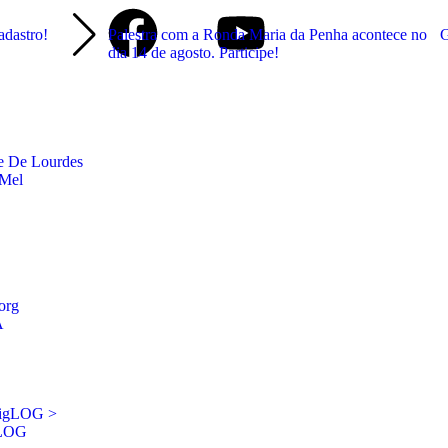
adastro!
Palestra com a Ronda Maria da Penha acontece no
G
dia 14 de agosto. Participe!
e De Lourdes
 Mel
org
A
sigLOG >
gLOG