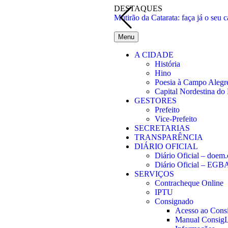
DESTAQUES
Mutirão da Catarata: faça já o seu c
Menu
A CIDADE
História
Hino
Poesia à Campo Alegr
Capital Nordestina do
GESTORES
Prefeito
Vice-Prefeito
SECRETARIAS
TRANSPARÊNCIA
DIÁRIO OFICIAL
Diário Oficial – doem.
Diário Oficial – EGB
SERVIÇOS
Contracheque Online
IPTU
Consignado
Acesso ao Con
Manual Consi