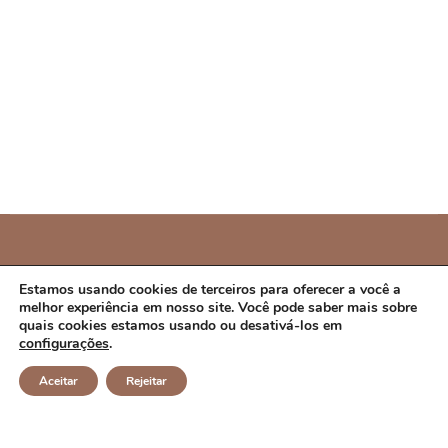
PREFEITURA MUNICIPAL DE CAMPO ALEGRE
Estamos usando cookies de terceiros para oferecer a você a
melhor experiência em nosso site. Você pode saber mais sobre
DE LOURDES/BA
quais cookies estamos usando ou desativá-los em
configurações
.
CNPJ: 14.117.329/0001-41 Endereço: Rua Abílio Dias S/N,
Aceitar
Rejeitar
Centro, Campo Alegre de Lourdes/BA Horário de
Funcionamento: Segunda a Sexta-feira das 8h às 14h