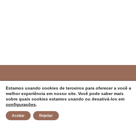
PREFEITURA MUNICIPAL DE CAMPO ALEGRE
Estamos usando cookies de terceiros para oferecer a você a
melhor experiência em nosso site. Você pode saber mais
DE LOURDES/BA
sobre quais cookies estamos usando ou desativá-los em
configurações
.
CNPJ: 14.117.329/0001-41 Endereço: Rua Abílio Dias S/N,
Aceitar
Rejeitar
Centro, Campo Alegre de Lourdes/BA Horário de
Funcionamento: Segunda a Sexta-feira das 8h às 14h