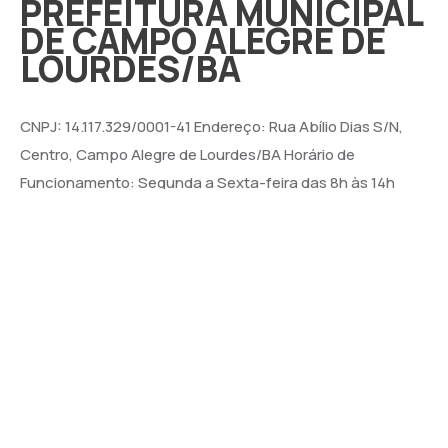
PREFEITURA MUNICIPAL
DE CAMPO ALEGRE DE
LOURDES/BA
CNPJ: 14.117.329/0001-41 Endereço: Rua Abílio Dias S/N,
Centro, Campo Alegre de Lourdes/BA Horário de
Funcionamento: Segunda a Sexta-feira das 8h às 14h
Email: contato@campoalegredelourdes.ba.gov.br
Institucional
A CIDADE
NOTÍCIAS
TRANSPARÊNCIA
DIÁRIO OFICIAL
MAPA DO SITE