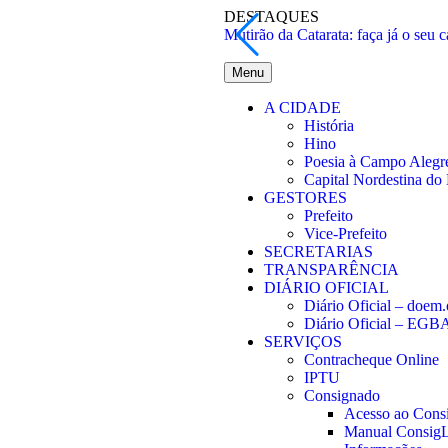
DESTAQUES
Mutirão da Catarata: faça já o seu c
Menu
A CIDADE
História
Hino
Poesia à Campo Alegr
Capital Nordestina do
GESTORES
Prefeito
Vice-Prefeito
SECRETARIAS
TRANSPARÊNCIA
DIÁRIO OFICIAL
Diário Oficial – doem.
Diário Oficial – EGB
SERVIÇOS
Contracheque Online
IPTU
Consignado
Acesso ao Con
Manual Consi