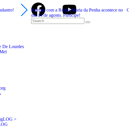
adastro!
Palestra com a Ronda Maria da Penha acontece no
G
dia 14 de agosto. Participe!
e De Lourdes
 Mel
org
A
sigLOG >
gLOG