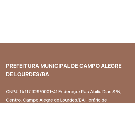
PREFEITURA MUNICIPAL DE CAMPO ALEGRE
DE LOURDES/BA
CNPJ: 14.117.329/0001-41 Endereço: Rua Abílio Dias S/N,
Centro, Campo Alegre de Lourdes/BA Horário de
Funcionamento: Segunda a Sexta-feira das 8h às 14h
Email: contato@campoalegredelourdes.ba.gov.br
Institucional