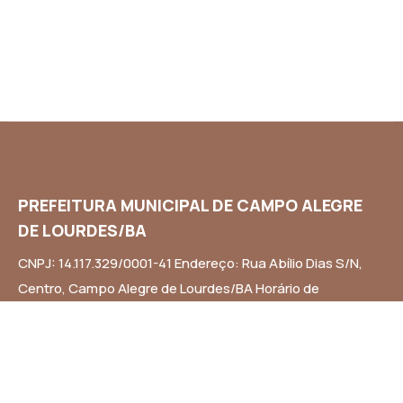
PREFEITURA MUNICIPAL DE CAMPO ALEGRE
DE LOURDES/BA
CNPJ: 14.117.329/0001-41 Endereço: Rua Abílio Dias S/N,
Centro, Campo Alegre de Lourdes/BA Horário de
Funcionamento: Segunda a Sexta-feira das 8h às 14h
Email: contato@campoalegredelourdes.ba.gov.br