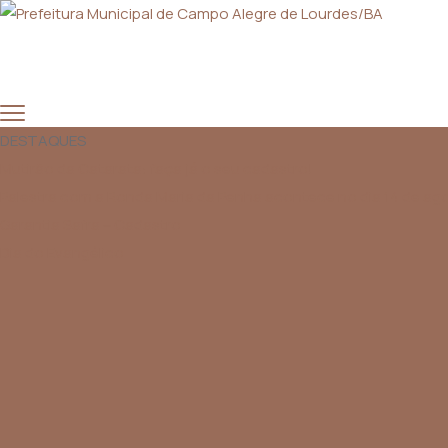
DESTAQUES
Mutirão da Catarata: faça já o seu cadastro!
Palestra com a Ronda Maria da Penha acontece no dia 14 de agos
Garantia Safra – Cadastro
Dia do Evangélico