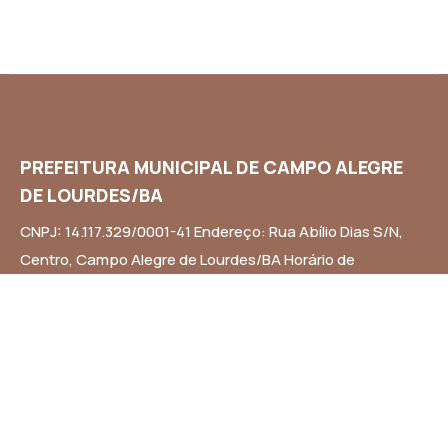
PREFEITURA MUNICIPAL DE CAMPO ALEGRE
DE LOURDES/BA
CNPJ: 14.117.329/0001-41 Endereço: Rua Abílio Dias S/N,
Centro, Campo Alegre de Lourdes/BA Horário de
Funcionamento: Segunda a Sexta-feira das 8h às 14h
Email: contato@campoalegredelourdes.ba.gov.br
Institucional