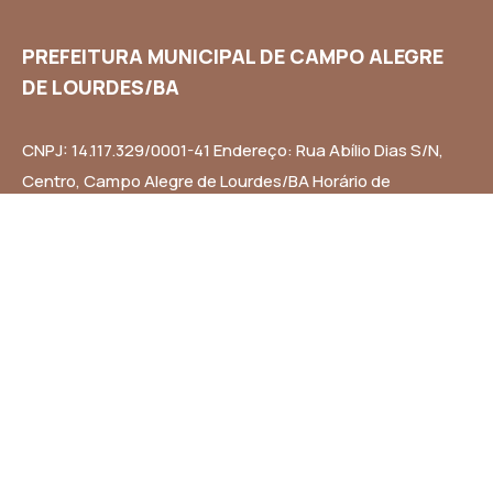
PREFEITURA MUNICIPAL DE CAMPO ALEGRE
DE LOURDES/BA
CNPJ: 14.117.329/0001-41 Endereço: Rua Abílio Dias S/N,
Centro, Campo Alegre de Lourdes/BA Horário de
Funcionamento: Segunda a Sexta-feira das 8h às 14h
Email: contato@campoalegredelourdes.ba.gov.br
Institucional
A CIDADE
NOTÍCIAS
TRANSPARÊNCIA
DIÁRIO OFICIAL