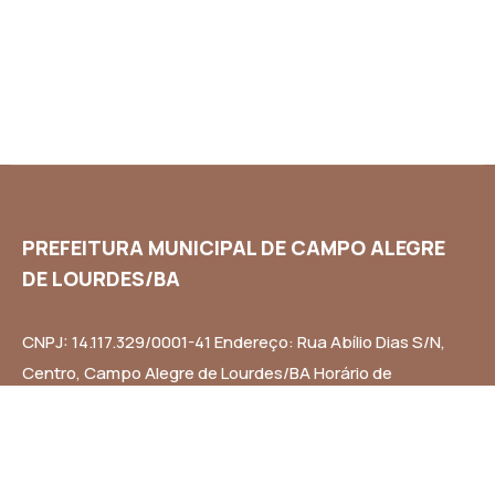
PREFEITURA MUNICIPAL DE CAMPO ALEGRE
DE LOURDES/BA
CNPJ: 14.117.329/0001-41 Endereço: Rua Abílio Dias S/N,
Centro, Campo Alegre de Lourdes/BA Horário de
Funcionamento: Segunda a Sexta-feira das 8h às 14h
Email: contato@campoalegredelourdes.ba.gov.br