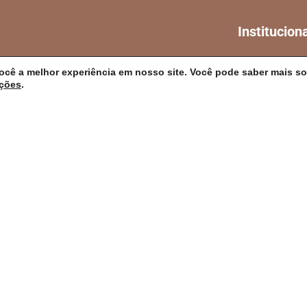
Institucion
A CIDADE
ocê a melhor experiência em nosso site. Você pode saber mais so
ações
.
NOTÍCIAS
es/BA
TRANSPARÊN
DIÁRIO OFICIA
4h
MAPA DO SITE