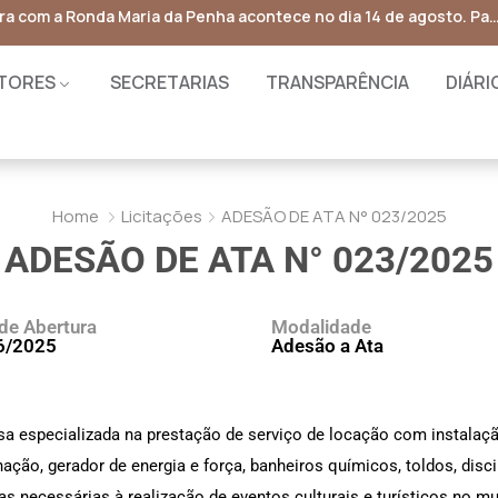
Garantia Safra – Cadastro
TORES
SECRETARIAS
TRANSPARÊNCIA
DIÁRI
Home
Licitações
ADESÃO DE ATA N° 023/2025
ADESÃO DE ATA N° 023/2025
de Abertura
Modalidade
6/2025
Adesão a Ata
sa especializada na prestação de serviço de locação com instalaçã
ção, gerador de energia e força, banheiros químicos, toldos, disc
as necessárias à realização de eventos culturais e turísticos no mu