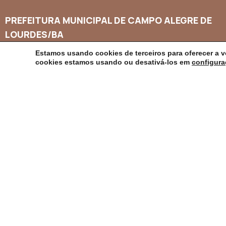
PREFEITURA MUNICIPAL DE CAMPO ALEGRE DE
LOURDES/BA
Estamos usando cookies de terceiros para oferecer a v
CNPJ: 14.117.329/0001-41
cookies estamos usando ou desativá-los em
configur
Endereço: Rua Abílio Dias S/N, Centro, Campo Alegre de Lourd
Horário de Funcionamento: Segunda a Sexta-feira das 8h às 1