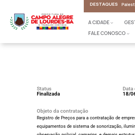
DESTAQUES
A CIDADE
GES
FALE CONOSCO
Status
Data 
Finalizada
18/0
Objeto da contratação
Registro de Preços para a contratação de empre
equipamentos de sistema de sonorização, ilumina
observação policial, camarins, e demais estrutur