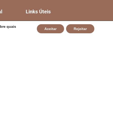
al
Links Úteis
CÂMARA DE CAMPO
bre quais
Aceitar
Rejeitar
ALEGRE DE LOURDES
GOVERNO DA BAHIA
CIA
TCM-BA
L
TJ-BA
MP-BA