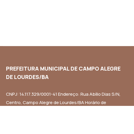
PREFEITURA MUNICIPAL DE CAMPO ALEGRE
DE LOURDES/BA
CNPJ: 14.117.329/0001-41 Endereço: Rua Abílio Dias S/N,
Centro, Campo Alegre de Lourdes/BA Horário de
Funcionamento: Segunda a Sexta-feira das 8h às 14h
Email: contato@campoalegredelourdes.ba.gov.br