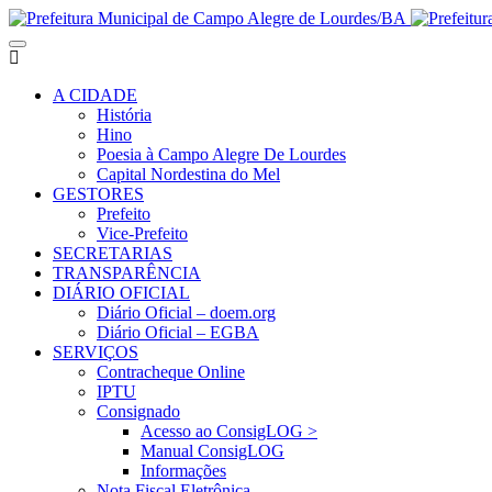
A CIDADE
História
Hino
Poesia à Campo Alegre De Lourdes
Capital Nordestina do Mel
GESTORES
Prefeito
Vice-Prefeito
SECRETARIAS
TRANSPARÊNCIA
DIÁRIO OFICIAL
Diário Oficial – doem.org
Diário Oficial – EGBA
SERVIÇOS
Contracheque Online
IPTU
Consignado
Acesso ao ConsigLOG >
Manual ConsigLOG
Informações
Nota Fiscal Eletrônica