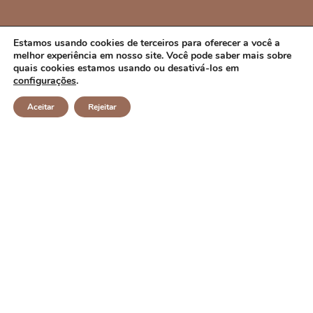
PREFEITURA MUNICIPAL DE CAMPO ALEGRE
Estamos usando cookies de terceiros para oferecer a você a
melhor experiência em nosso site. Você pode saber mais sobre
DE LOURDES/BA
quais cookies estamos usando ou desativá-los em
configurações
.
CNPJ: 14.117.329/0001-41 Endereço: Rua Abílio Dias S/N,
Aceitar
Rejeitar
Centro, Campo Alegre de Lourdes/BA Horário de
Funcionamento: Segunda a Sexta-feira das 8h às 14h
Email: contato@campoalegredelourdes.ba.gov.br
Institucional
A CIDADE
NOTÍCIAS
TRANSPARÊNCIA
DIÁRIO OFICIAL