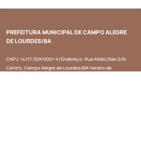
PREFEITURA MUNICIPAL DE CAMPO ALEGRE
DE LOURDES/BA
CNPJ: 14.117.329/0001-41 Endereço: Rua Abílio Dias S/N,
Centro, Campo Alegre de Lourdes/BA Horário de
Funcionamento: Segunda a Sexta-feira das 8h às 14h
Email: contato@campoalegredelourdes.ba.gov.br
Institucional
A CIDADE
NOTÍCIAS