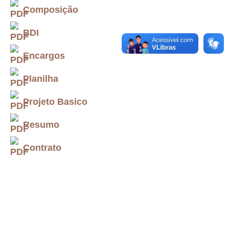
Composição
BDI
Encargos
Planilha
Projeto Basico
Resumo
Contrato