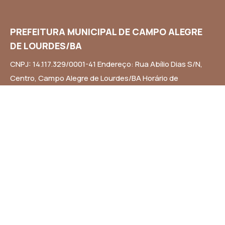
PREFEITURA MUNICIPAL DE CAMPO ALEGRE
DE LOURDES/BA
CNPJ: 14.117.329/0001-41 Endereço: Rua Abílio Dias S/N,
Centro, Campo Alegre de Lourdes/BA Horário de
Funcionamento: Segunda a Sexta-feira das 8h às 14h
Email: contato@campoalegredelourdes.ba.gov.br
Institucional
A CIDADE
NOTÍCIAS
TRANSPARÊNCIA