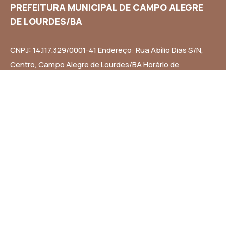
PREFEITURA MUNICIPAL DE CAMPO ALEGRE
DE LOURDES/BA
CNPJ: 14.117.329/0001-41 Endereço: Rua Abílio Dias S/N,
Centro, Campo Alegre de Lourdes/BA Horário de
Funcionamento: Segunda a Sexta-feira das 8h às 14h
Email: contato@campoalegredelourdes.ba.gov.br
Institucional
A CIDADE
NOTÍCIAS
TRANSPARÊNCIA
DIÁRIO OFICIAL
MAPA DO SITE