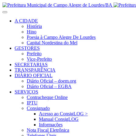
A CIDADE
História
Hino
Poesia à Campo Alegre De Lourdes
Capital Nordestina do Mel
GESTORES
Prefeito
Vice-Prefeito
SECRETARIAS
TRANSPARÊNCIA
DIÁRIO OFICIAL
Diário Oficial – doem.org
Diário Oficial – EGBA
SERVIÇOS
Contracheque Online
IPTU
Consignado
Acesso ao ConsigLOG >
Manual ConsigLOG
Informações
Nota Fiscal Eletrônica
Telefones Úteis