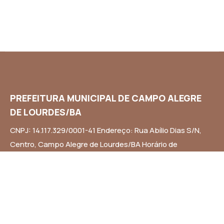
PREFEITURA MUNICIPAL DE CAMPO ALEGRE
DE LOURDES/BA
CNPJ: 14.117.329/0001-41 Endereço: Rua Abílio Dias S/N,
Centro, Campo Alegre de Lourdes/BA Horário de
Funcionamento: Segunda a Sexta-feira das 8h às 14h
Email: contato@campoalegredelourdes.ba.gov.br
Institucional