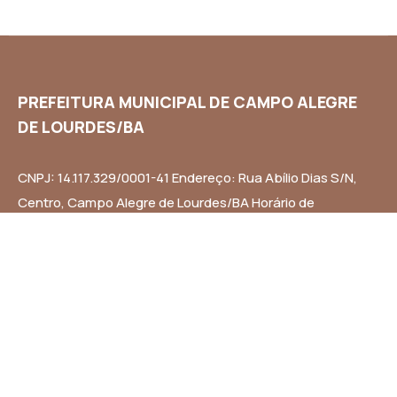
PREFEITURA MUNICIPAL DE CAMPO ALEGRE
DE LOURDES/BA
CNPJ: 14.117.329/0001-41 Endereço: Rua Abílio Dias S/N,
Centro, Campo Alegre de Lourdes/BA Horário de
Funcionamento: Segunda a Sexta-feira das 8h às 14h
Email: contato@campoalegredelourdes.ba.gov.br
Institucional
A CIDADE
NOTÍCIAS