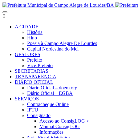
A CIDADE
História
Hino
Poesia à Campo Alegre De Lourdes
Capital Nordestina do Mel
GESTORES
Prefeito
Vice-Prefeito
SECRETARIAS
TRANSPARÊNCIA
DIÁRIO OFICIAL
Diário Oficial – doem.org
Diário Oficial – EGBA
SERVIÇOS
Contracheque Online
IPTU
Consignado
Acesso ao ConsigLOG >
Manual ConsigLOG
Informações
Nota Fiscal Eletrônica