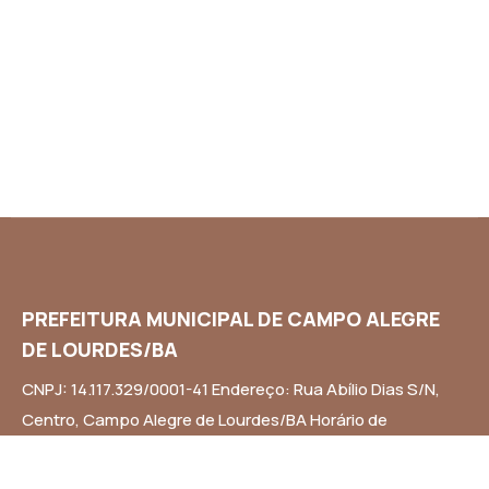
PREFEITURA MUNICIPAL DE CAMPO ALEGRE
DE LOURDES/BA
CNPJ: 14.117.329/0001-41 Endereço: Rua Abílio Dias S/N,
Centro, Campo Alegre de Lourdes/BA Horário de
Funcionamento: Segunda a Sexta-feira das 8h às 14h
Email: contato@campoalegredelourdes.ba.gov.br