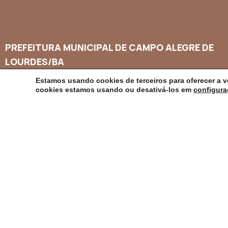
PREFEITURA MUNICIPAL DE CAMPO ALEGRE DE
LOURDES/BA
Estamos usando cookies de terceiros para oferecer a v
CNPJ: 14.117.329/0001-41
cookies estamos usando ou desativá-los em
configur
Endereço: Rua Abílio Dias S/N, Centro, Campo Alegre de Lourd
Horário de Funcionamento: Segunda a Sexta-feira das 8h às 1