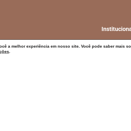
Institucion
A CIDADE
ocê a melhor experiência em nosso site. Você pode saber mais so
ações
.
NOTÍCIAS
es/BA
TRANSPARÊN
DIÁRIO OFICIA
4h
MAPA DO SITE