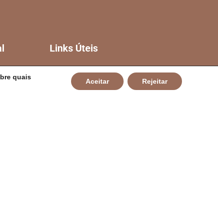
al
Links Úteis
CÂMARA DE CAMPO
bre quais
Aceitar
Rejeitar
ALEGRE DE LOURDES
GOVERNO DA BAHIA
CIA
TCM-BA
L
TJ-BA
MP-BA