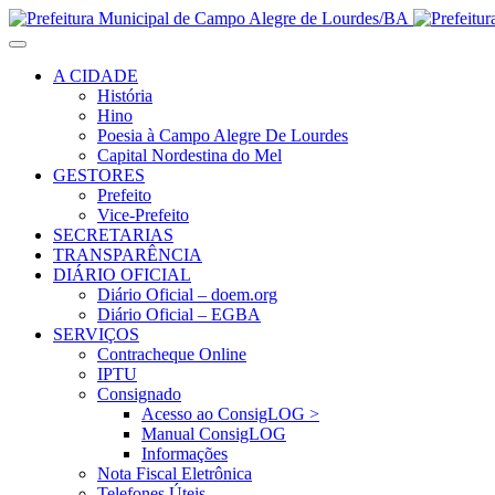
A CIDADE
História
Hino
Poesia à Campo Alegre De Lourdes
Capital Nordestina do Mel
GESTORES
Prefeito
Vice-Prefeito
SECRETARIAS
TRANSPARÊNCIA
DIÁRIO OFICIAL
Diário Oficial – doem.org
Diário Oficial – EGBA
SERVIÇOS
Contracheque Online
IPTU
Consignado
Acesso ao ConsigLOG >
Manual ConsigLOG
Informações
Nota Fiscal Eletrônica
Telefones Úteis