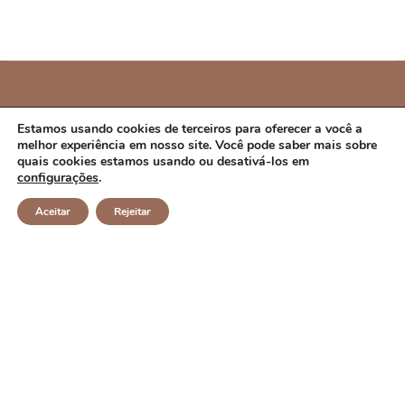
PREFEITURA MUNICIPAL DE CAMPO ALEGRE
Estamos usando cookies de terceiros para oferecer a você a
melhor experiência em nosso site. Você pode saber mais sobre
DE LOURDES/BA
quais cookies estamos usando ou desativá-los em
configurações
.
CNPJ: 14.117.329/0001-41 Endereço: Rua Abílio Dias S/N,
Aceitar
Rejeitar
Centro, Campo Alegre de Lourdes/BA Horário de
Funcionamento: Segunda a Sexta-feira das 8h às 14h
Email: contato@campoalegredelourdes.ba.gov.br
Institucional
A CIDADE