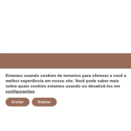
PREFEITURA MUNICIPAL DE CAMPO ALEGRE
Estamos usando cookies de terceiros para oferecer a você a
melhor experiência em nosso site. Você pode saber mais
DE LOURDES/BA
sobre quais cookies estamos usando ou desativá-los em
configurações
.
CNPJ: 14.117.329/0001-41 Endereço: Rua Abílio Dias S/N,
Aceitar
Rejeitar
Centro, Campo Alegre de Lourdes/BA Horário de
Funcionamento: Segunda a Sexta-feira das 8h às 14h
Email: contato@campoalegredelourdes.ba.gov.br