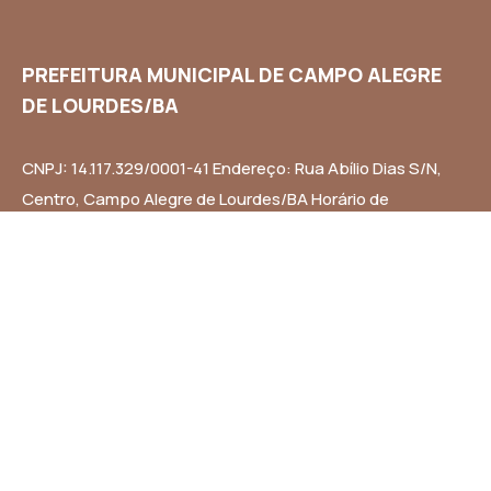
PREFEITURA MUNICIPAL DE CAMPO ALEGRE
DE LOURDES/BA
CNPJ: 14.117.329/0001-41 Endereço: Rua Abílio Dias S/N,
Centro, Campo Alegre de Lourdes/BA Horário de
Funcionamento: Segunda a Sexta-feira das 8h às 14h
Email: contato@campoalegredelourdes.ba.gov.br
Institucional
A CIDADE
NOTÍCIAS
TRANSPARÊNCIA