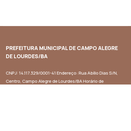
PREFEITURA MUNICIPAL DE CAMPO ALEGRE
DE LOURDES/BA
CNPJ: 14.117.329/0001-41 Endereço: Rua Abílio Dias S/N,
Centro, Campo Alegre de Lourdes/BA Horário de
Funcionamento: Segunda a Sexta-feira das 8h às 14h
Email: contato@campoalegredelourdes.ba.gov.br
Institucional
A CIDADE