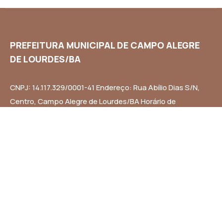
PREFEITURA MUNICIPAL DE CAMPO ALEGRE
DE LOURDES/BA
CNPJ: 14.117.329/0001-41 Endereço: Rua Abílio Dias S/N,
Centro, Campo Alegre de Lourdes/BA Horário de
Funcionamento: Segunda a Sexta-feira das 8h às 14h
Email: contato@campoalegredelourdes.ba.gov.br
Institucional
A CIDADE
NOTÍCIAS
TRANSPARÊNCIA