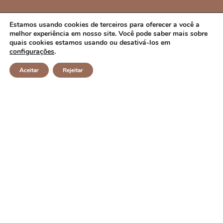
PREFEITURA MUNICIPAL DE CAMPO ALEGRE
Estamos usando cookies de terceiros para oferecer a você a
melhor experiência em nosso site. Você pode saber mais sobre
DE LOURDES/BA
quais cookies estamos usando ou desativá-los em
configurações
.
CNPJ: 14.117.329/0001-41 Endereço: Rua Abílio Dias S/N,
Aceitar
Rejeitar
Centro, Campo Alegre de Lourdes/BA Horário de
Funcionamento: Segunda a Sexta-feira das 8h às 14h
Email: contato@campoalegredelourdes.ba.gov.br
Institucional
A CIDADE
NOTÍCIAS
TRANSPARÊNCIA
DIÁRIO OFICIAL