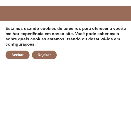
PREFEITURA MUNICIPAL DE CAMPO ALEGRE
Estamos usando cookies de terceiros para oferecer a você a
melhor experiência em nosso site. Você pode saber mais
DE LOURDES/BA
sobre quais cookies estamos usando ou desativá-los em
configurações
.
CNPJ: 14.117.329/0001-41 Endereço: Rua Abílio Dias S/N,
Aceitar
Rejeitar
Centro, Campo Alegre de Lourdes/BA Horário de
Funcionamento: Segunda a Sexta-feira das 8h às 14h
Email: contato@campoalegredelourdes.ba.gov.br
Institucional
A CIDADE
NOTÍCIAS
TRANSPARÊNCIA