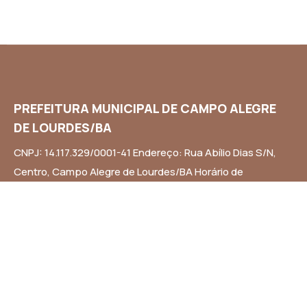
PREFEITURA MUNICIPAL DE CAMPO ALEGRE
DE LOURDES/BA
CNPJ: 14.117.329/0001-41 Endereço: Rua Abílio Dias S/N,
Centro, Campo Alegre de Lourdes/BA Horário de
Funcionamento: Segunda a Sexta-feira das 8h às 14h
Email: contato@campoalegredelourdes.ba.gov.br
Institucional
A CIDADE