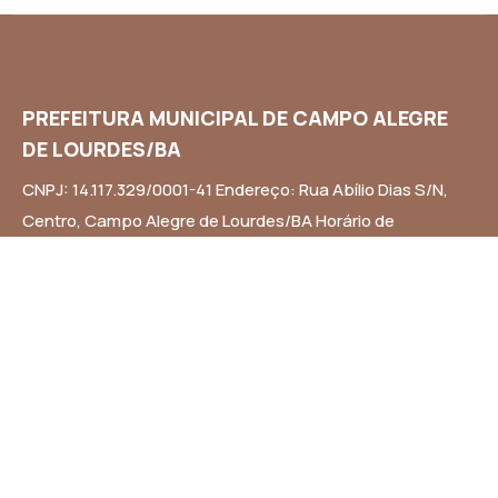
PREFEITURA MUNICIPAL DE CAMPO ALEGRE
DE LOURDES/BA
CNPJ: 14.117.329/0001-41 Endereço: Rua Abílio Dias S/N,
Centro, Campo Alegre de Lourdes/BA Horário de
Funcionamento: Segunda a Sexta-feira das 8h às 14h
Email: contato@campoalegredelourdes.ba.gov.br
Institucional
A CIDADE
NOTÍCIAS