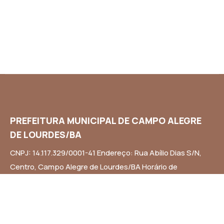
PREFEITURA MUNICIPAL DE CAMPO ALEGRE
DE LOURDES/BA
CNPJ: 14.117.329/0001-41 Endereço: Rua Abílio Dias S/N,
Centro, Campo Alegre de Lourdes/BA Horário de
Funcionamento: Segunda a Sexta-feira das 8h às 14h
Email: contato@campoalegredelourdes.ba.gov.br