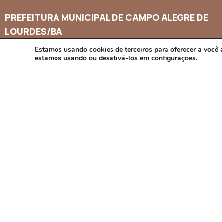
PREFEITURA MUNICIPAL DE CAMPO ALEGRE DE
LOURDES/BA
Estamos usando cookies de terceiros para oferecer a você 
estamos usando ou desativá-los em
configurações
.
CNPJ: 14.117.329/0001-41
Endereço: Rua Abílio Dias S/N, Centro, Campo Alegre de Lourd
Horário de Funcionamento: Segunda a Sexta-feira das 8h às 1