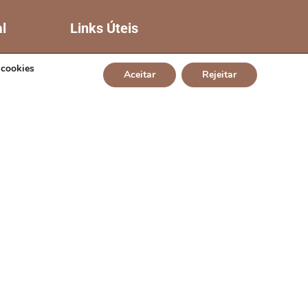
al
Links Úteis
CÂMARA DE CAMPO
 cookies
Aceitar
Rejeitar
ALEGRE DE LOURDES
GOVERNO DA BAHIA
CIA
TCM-BA
L
TJ-BA
MP-BA