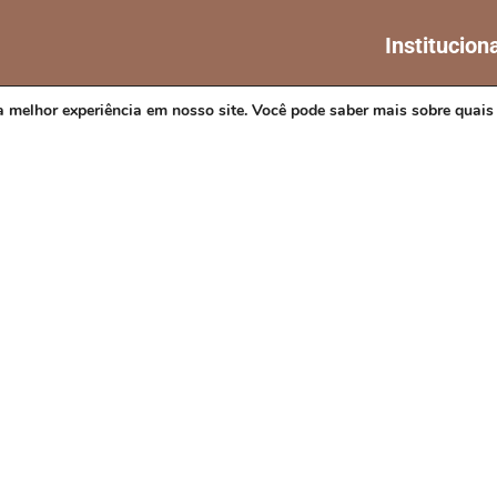
Institucion
A CIDADE
a melhor experiência em nosso site. Você pode saber mais sobre quais
NOTÍCIAS
es/BA
TRANSPARÊN
DIÁRIO OFICIA
4h
MAPA DO SITE