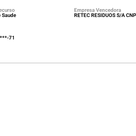
ecurso
Empresa Vencedora
e Saude
RETEC RESIDUOS S/A CNPJ
.***-71