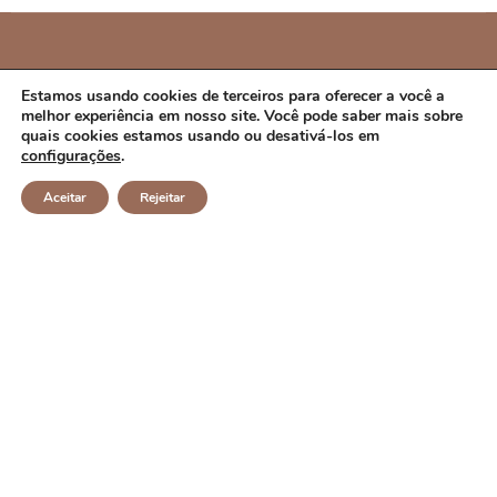
PREFEITURA MUNICIPAL DE CAMPO ALEGRE
Estamos usando cookies de terceiros para oferecer a você a
melhor experiência em nosso site. Você pode saber mais sobre
DE LOURDES/BA
quais cookies estamos usando ou desativá-los em
configurações
.
CNPJ: 14.117.329/0001-41 Endereço: Rua Abílio Dias S/N,
Aceitar
Rejeitar
Centro, Campo Alegre de Lourdes/BA Horário de
Funcionamento: Segunda a Sexta-feira das 8h às 14h
Email: contato@campoalegredelourdes.ba.gov.br
Institucional
A CIDADE
NOTÍCIAS
TRANSPARÊNCIA