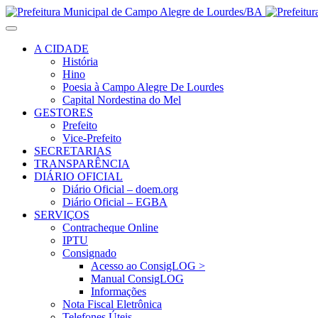
A CIDADE
História
Hino
Poesia à Campo Alegre De Lourdes
Capital Nordestina do Mel
GESTORES
Prefeito
Vice-Prefeito
SECRETARIAS
TRANSPARÊNCIA
DIÁRIO OFICIAL
Diário Oficial – doem.org
Diário Oficial – EGBA
SERVIÇOS
Contracheque Online
IPTU
Consignado
Acesso ao ConsigLOG >
Manual ConsigLOG
Informações
Nota Fiscal Eletrônica
Telefones Úteis