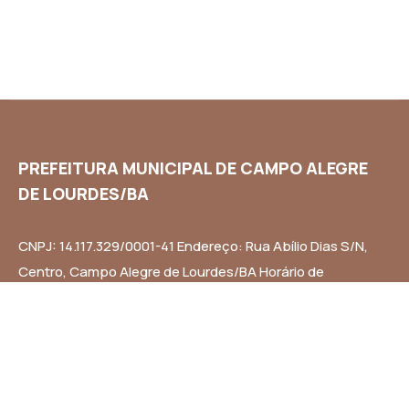
PREFEITURA MUNICIPAL DE CAMPO ALEGRE
DE LOURDES/BA
CNPJ: 14.117.329/0001-41 Endereço: Rua Abílio Dias S/N,
Centro, Campo Alegre de Lourdes/BA Horário de
Funcionamento: Segunda a Sexta-feira das 8h às 14h
Email: contato@campoalegredelourdes.ba.gov.br
Institucional