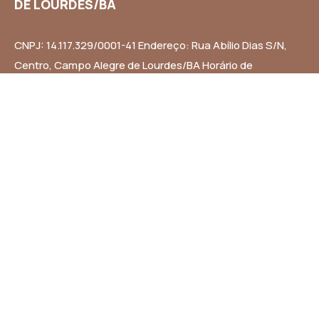
DE LOURDES/BA
CNPJ: 14.117.329/0001-41 Endereço: Rua Abílio Dias S/N,
Centro, Campo Alegre de Lourdes/BA Horário de
Funcionamento: Segunda a Sexta-feira das 8h às 14h
Email: contato@campoalegredelourdes.ba.gov.br
Institucional
A CIDADE
NOTÍCIAS
TRANSPARÊNCIA
DIÁRIO OFICIAL
MAPA DO SITE