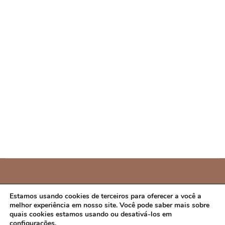
PREFEITURA MUNICIPAL DE CAMPO ALEGRE
Estamos usando cookies de terceiros para oferecer a você a
melhor experiência em nosso site. Você pode saber mais sobre
DE LOURDES/BA
quais cookies estamos usando ou desativá-los em
configurações
.