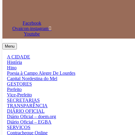
Facebook
Ovaicon-instagram
Youtube
Menu
A CIDADE
História
Hino
Poesia à Campo Alegre De Lourdes
Capital Nordestina do Mel
GESTORES
Prefeito
Vice-Prefeito
SECRETARIAS
TRANSPARÊNCIA
DIÁRIO OFICIAL
Diário Oficial – doem.org
Diário Oficial – EGBA
SERVIÇOS
Contracheque Online