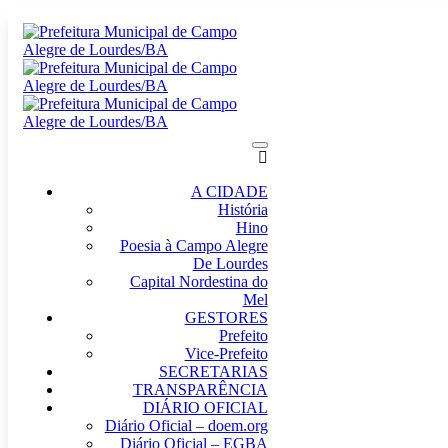
A CIDADE
História
Hino
Poesia à Campo Alegre
De Lourdes
Capital Nordestina do
Mel
GESTORES
Prefeito
Vice-Prefeito
SECRETARIAS
TRANSPARÊNCIA
DIÁRIO OFICIAL
Diário Oficial – doem.org
Diário Oficial – EGBA