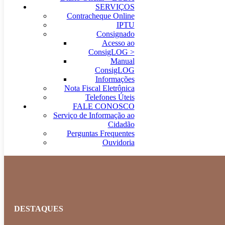
SERVIÇOS
Contracheque Online
IPTU
Consignado
Acesso ao
ConsigLOG >
Manual
ConsigLOG
Informações
Nota Fiscal Eletrônica
Telefones Úteis
FALE CONOSCO
Serviço de Informação ao
Cidadão
Perguntas Frequentes
Ouvidoria
DESTAQUES