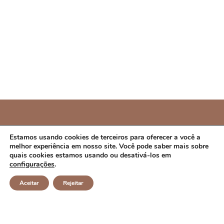
PREFEITURA MUNICIPAL DE CAMPO ALEGRE DE
Estamos usando cookies de terceiros para oferecer a você a
melhor experiência em nosso site. Você pode saber mais sobre
LOURDES/BA
quais cookies estamos usando ou desativá-los em
configurações
.
CNPJ: 14.117.329/0001-41 Endereço: Rua Abílio Dias S/N,
Aceitar
Rejeitar
Centro, Campo Alegre de Lourdes/BA Horário de
Funcionamento: Segunda a Sexta-feira das 8h às 14h Email:
contato@campoalegredelourdes.ba.gov.br