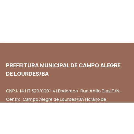
PREFEITURA MUNICIPAL DE CAMPO ALEGRE
DE LOURDES/BA
CNPJ: 14.117.329/0001-41 Endereço: Rua Abílio Dias S/N,
Centro, Campo Alegre de Lourdes/BA Horário de
Funcionamento: Segunda a Sexta-feira das 8h às 14h
Email: contato@campoalegredelourdes.ba.gov.br
Institucional