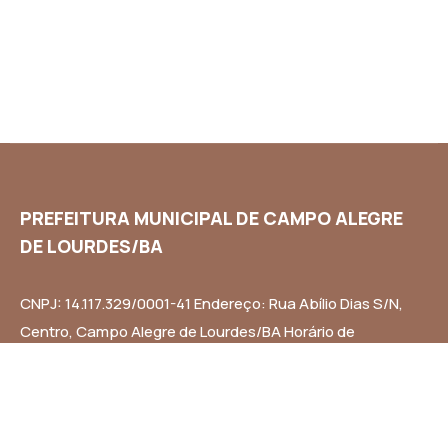
PREFEITURA MUNICIPAL DE CAMPO ALEGRE
DE LOURDES/BA
CNPJ: 14.117.329/0001-41 Endereço: Rua Abílio Dias S/N,
Centro, Campo Alegre de Lourdes/BA Horário de
Funcionamento: Segunda a Sexta-feira das 8h às 14h
Email: contato@campoalegredelourdes.ba.gov.br
Institucional