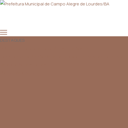
DESTAQUES
Mutirão da Catarata: faça já o seu cadastro!
Palestra com a Ronda Maria da Penha acontece no dia 14 de agos
Garantia Safra – Cadastro
Dia do Evangélico